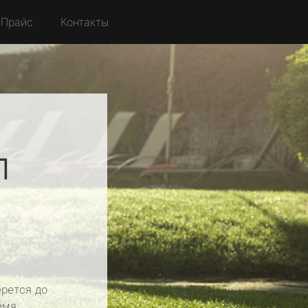
Прайс
Контакты
л
рется до
емя.