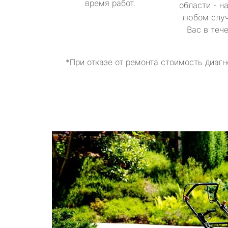
время работ.
области - н
любом случ
Вас в теч
*При отказе от ремонта стоимость диагн