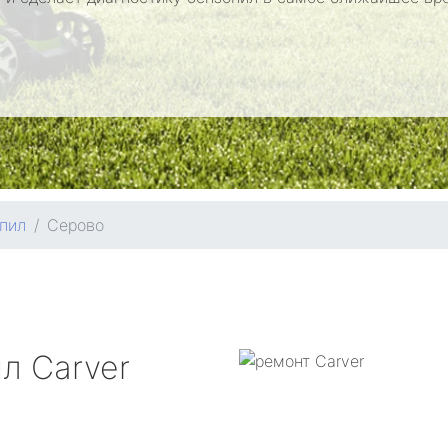
пил
Серово
ил
Carver