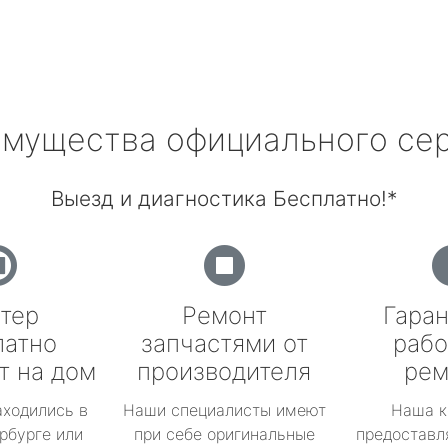
мущества официального се
Выезд и диагностика Бесплатно!*
тер
Ремонт
Гаран
латно
запчастями от
рабо
т на дом
производителя
рем
аходились в
Наши специалисты имеют
Наша к
рбурге или
при себе оригинальные
предоставл