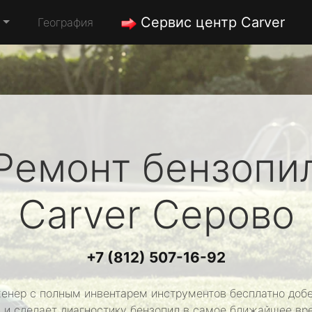
Сервис центр Carver
География
Ремонт бензопи
Carver
Серово
+7 (812) 507-16-92
енер с полным инвентарем инструментов бесплатно добе
 и сделает диагностику бензопил в самое ближайшее вр