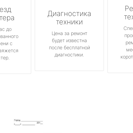
Ре
езд
Диагностика
те
тера
техники
Спе
ас до
Цена за ремонт
про
ованного
будет известна
ре
ени с
после бесплатной
ме
вяжется
диагностики.
корот
тер.