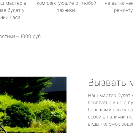
аш мастер в
комплектующие от любой
на выполнен
ае будет у
техники.
ремонту 
ении часа.
остики – 1000 руб.
Вызвать 
Наш мастер будет 
бесплатно и не с п
большому опыту за
собой в наличии по
виды поломок садов