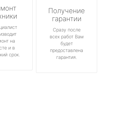
монт
Получение
хники
гарантии
циалист
Сразу после
изводит
всех работ Вам
монт на
будет
сте и в
предоставлена
кий срок.
гарантия.