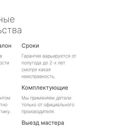
ные
ьства
алон
Сроки
е
Гарантия варьируется от
ости
полугода до 2-х лет
смотря какая
неисправность.
Комплектующие
онтом
Мы применяем детали
тно
только от официального
тику.
производителя.
Выезд мастера