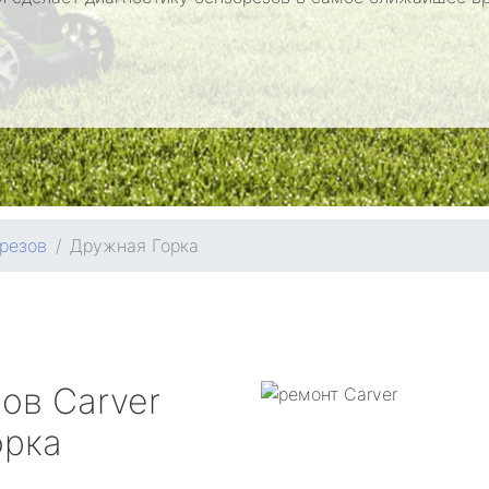
резов
Дружная Горка
зов
Carver
орка