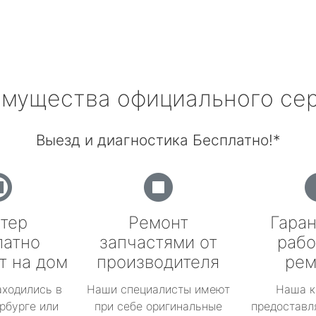
мущества официального се
Выезд и диагностика Бесплатно!*
тер
Ремонт
Гаран
латно
запчастями от
рабо
т на дом
производителя
рем
аходились в
Наши специалисты имеют
Наша к
рбурге или
при себе оригинальные
предоставл