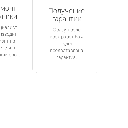
монт
Получение
хники
гарантии
циалист
Сразу после
изводит
всех работ Вам
монт на
будет
сте и в
предоставлена
кий срок.
гарантия.