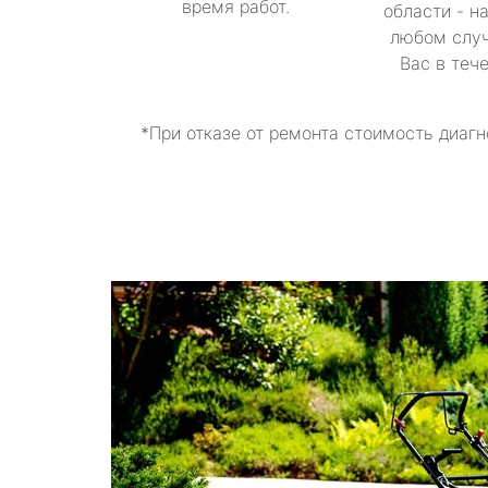
время работ.
области - н
любом случ
Вас в теч
*При отказе от ремонта стоимость диагн