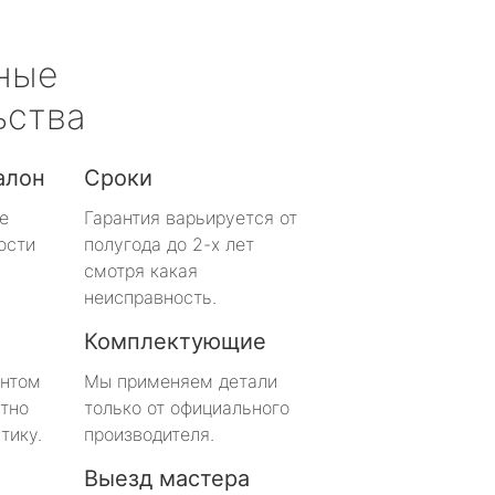
ные
ьства
алон
Сроки
е
Гарантия варьируется от
ости
полугода до 2-х лет
смотря какая
неисправность.
Комплектующие
онтом
Мы применяем детали
тно
только от официального
тику.
производителя.
Выезд мастера