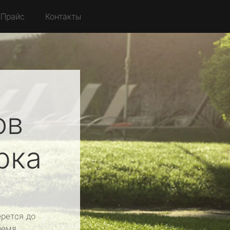
Прайс
Контакты
ов
рка
рется до
ремя.