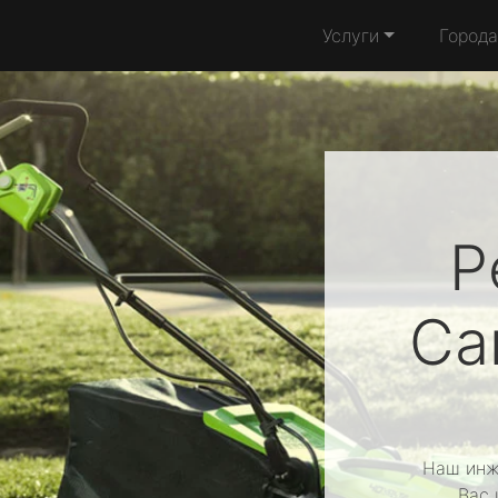
Услуги
Города
Р
Ca
Наш инж
Вас 