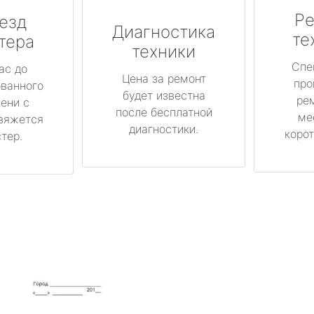
Ре
езд
Диагностика
те
тера
техники
Спе
ас до
Цена за ремонт
про
ованного
будет известна
ре
ени с
после бесплатной
ме
вяжется
диагностики.
корот
тер.