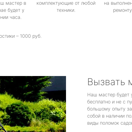
аш мастер в
комплектующие от любой
на выполнен
ае будет у
техники.
ремонту 
ении часа.
остики – 1000 руб.
Вызвать 
Наш мастер будет 
бесплатно и не с п
большому опыту за
собой в наличии по
виды поломок садов