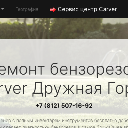
Сервис центр Carver
География
емонт бензорез
rver
Дружная Го
+7 (812) 507-16-92
енер с полным инвентарем инструментов бесплатно добе
и сделает диагностику бензорезов в самое ближайшее в