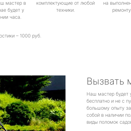
аш мастер в
комплектующие от любой
на выполнен
ае будет у
техники.
ремонту 
ении часа.
остики – 1000 руб.
Вызвать 
Наш мастер будет 
бесплатно и не с п
большому опыту за
собой в наличии по
виды поломок садов