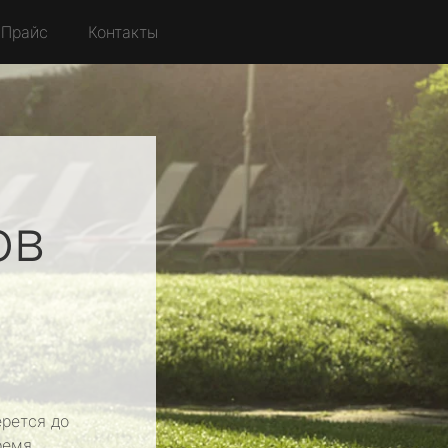
Прайс
Контакты
ов
рется до
ремя.