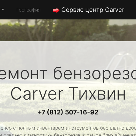
Сервис центр Carver
География
емонт бензорез
Carver
Тихвин
+7 (812) 507-16-92
енер с полным инвентарем инструментов бесплатно добе
и сделает диагностику бензорезов в самое ближайшее в