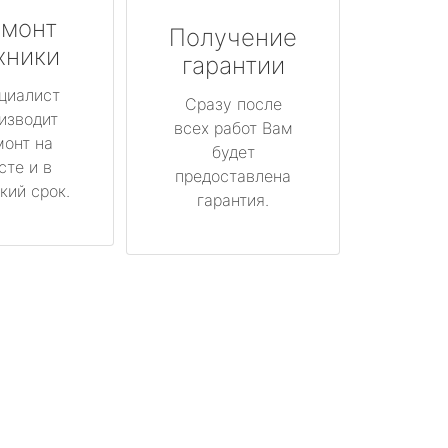
монт
Получение
хники
гарантии
циалист
Сразу после
изводит
всех работ Вам
монт на
будет
сте и в
предоставлена
кий срок.
гарантия.