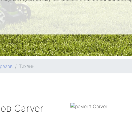
резов
Тихвин
зов
Carver