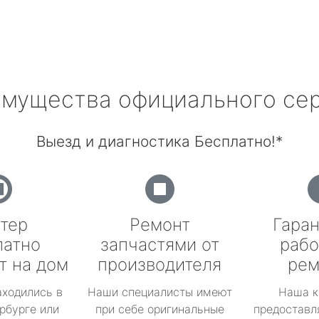
мущества официального се
Выезд и диагностика Бесплатно!*
тер
Ремонт
Гаран
латно
запчастями от
рабо
т на дом
производителя
рем
аходились в
Наши специалисты имеют
Наша к
рбурге или
при себе оригинальные
предоставл