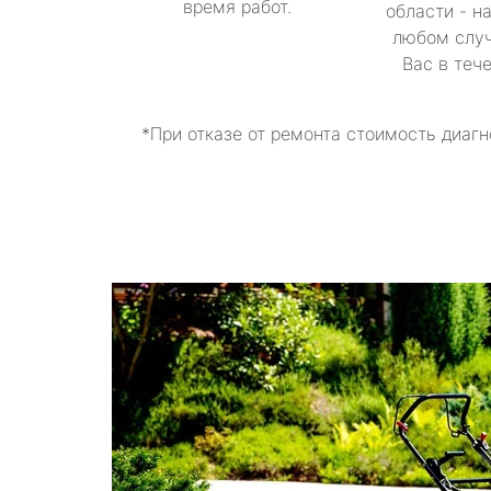
время работ.
области - н
любом случ
Вас в теч
*При отказе от ремонта стоимость диагн