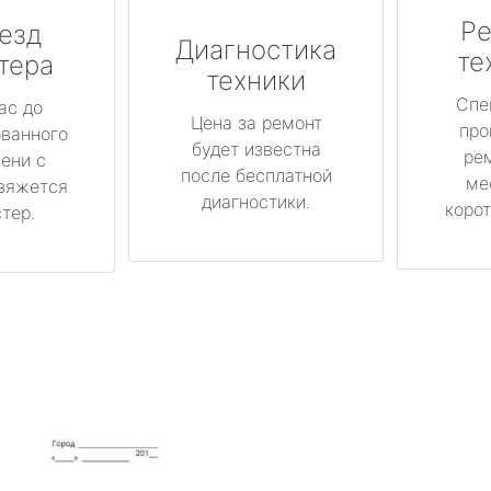
Ре
езд
Диагностика
те
тера
техники
Спе
ас до
Цена за ремонт
про
ованного
будет известна
ре
ени с
после бесплатной
ме
вяжется
диагностики.
корот
тер.