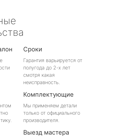
ные
ьства
алон
Сроки
е
Гарантия варьируется от
ости
полугода до 2-х лет
смотря какая
неисправность.
Комплектующие
онтом
Мы применяем детали
тно
только от официального
тику.
производителя.
Выезд мастера