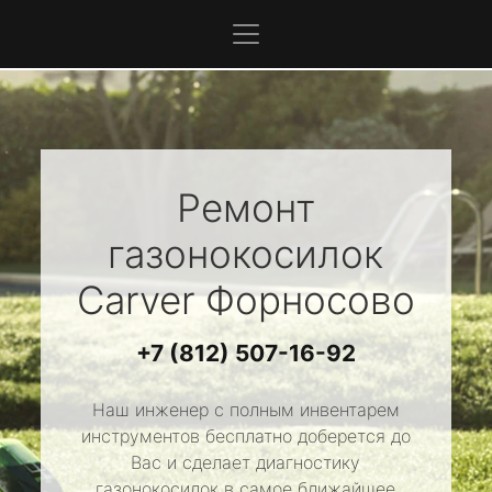
Ремонт
газонокосилок
Carver
Форносово
+7 (812) 507-16-92
Наш инженер с полным инвентарем
инструментов бесплатно доберется до
Вас и сделает диагностику
газонокосилок в самое ближайшее