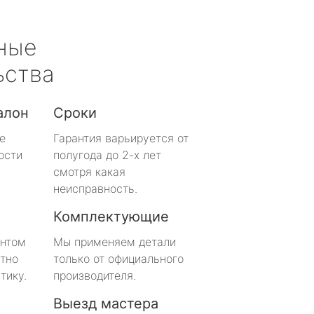
ные
ьства
алон
Сроки
е
Гарантия варьируется от
ости
полугода до 2-х лет
смотря какая
неисправность.
Комплектующие
онтом
Мы применяем детали
тно
только от официального
тику.
производителя.
Выезд мастера