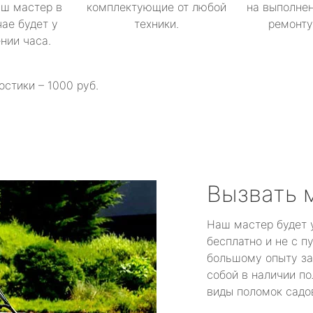
аш мастер в
комплектующие от любой
на выполнен
ае будет у
техники.
ремонту 
ении часа.
остики – 1000 руб.
Вызвать 
Наш мастер будет 
бесплатно и не с п
большому опыту за
собой в наличии по
виды поломок садов