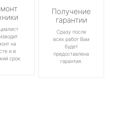
монт
Получение
хники
гарантии
циалист
Сразу после
изводит
всех работ Вам
монт на
будет
сте и в
предоставлена
кий срок.
гарантия.