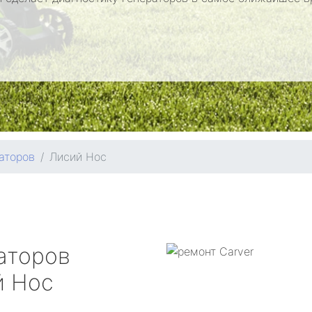
аторов
Лисий Нос
аторов
 Нос