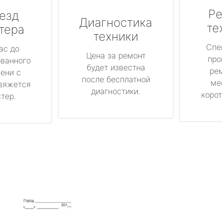
Ре
езд
Диагностика
те
тера
техники
Спе
ас до
Цена за ремонт
про
ованного
будет известна
ре
ени с
после бесплатной
ме
вяжется
диагностики.
корот
тер.