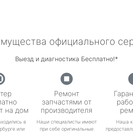
мущества официального се
Выезд и диагностика Бесплатно!*
тер
Ремонт
Гаран
латно
запчастями от
рабо
т на дом
производителя
рем
аходились в
Наши специалисты имеют
Наша к
рбурге или
при себе оригинальные
предоставл