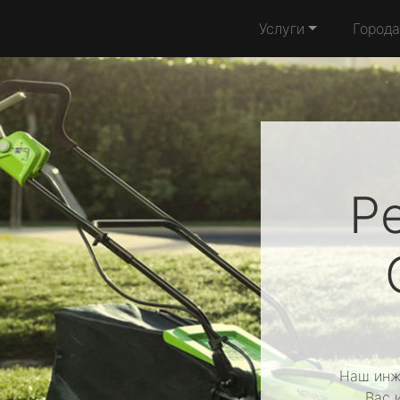
Услуги
Города
Р
Наш инж
Вас 