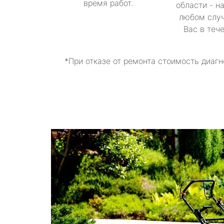
время работ.
области - н
любом случ
Вас в теч
*При отказе от ремонта стоимость диагн