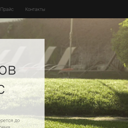
Прайс
Контакты
ов
с
рется до
ремя.