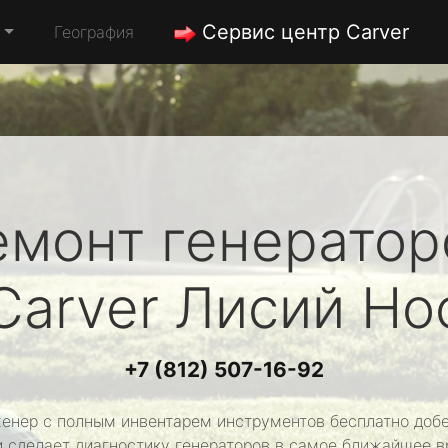
Сервис центр Carver
География
емонт генератор
Carver
Лисий Но
+7 (812) 507-16-92
енер с полным инвентарем инструментов бесплатно добе
и сделает диагностику генераторов в самое ближайшее в