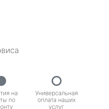
рвиса
тия на
Универсальная
ты по
оплата наших
онту
услуг