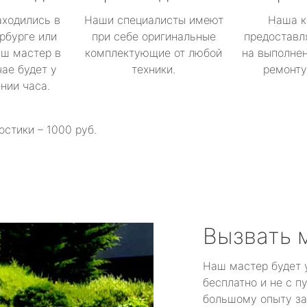
аходились в
Наши специалисты имеют
Наша к
рбурге или
при себе оригинальные
предоставл
аш мастер в
комплектующие от любой
на выполнен
ае будет у
техники.
ремонту 
ении часа.
остики – 1000 руб.
Вызвать 
Наш мастер будет 
бесплатно и не с п
большому опыту за