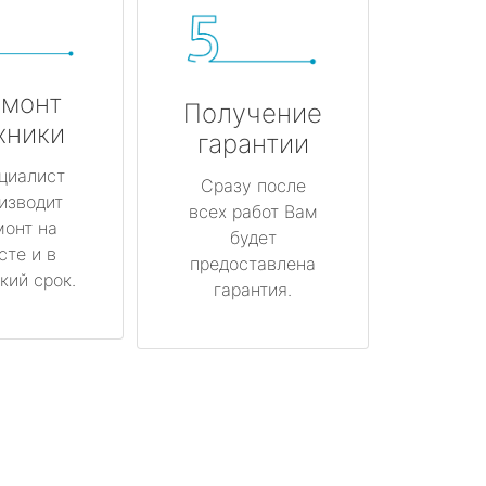
монт
Получение
хники
гарантии
циалист
Сразу после
изводит
всех работ Вам
монт на
будет
сте и в
предоставлена
кий срок.
гарантия.