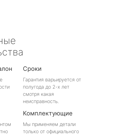
ные
ьства
алон
Сроки
е
Гарантия варьируется от
ости
полугода до 2-х лет
смотря какая
неисправность.
Комплектующие
онтом
Мы применяем детали
тно
только от официального