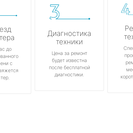
Ре
езд
Диагностика
те
тера
техники
Спе
ас до
Цена за ремонт
про
ованного
будет известна
ре
ени с
после бесплатной
ме
вяжется
диагностики.
корот
тер.