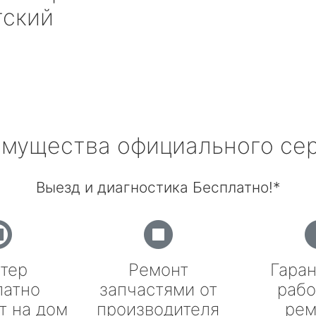
ский
мущества официального се
Выезд и диагностика Бесплатно!*
тер
Ремонт
Гаран
латно
запчастями от
рабо
т на дом
производителя
рем