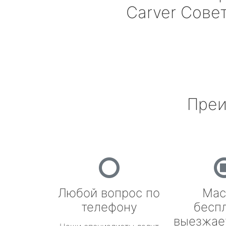
Carver
Совет
Преи
Любой вопрос по
Мас
телефону
бесп
выезжае