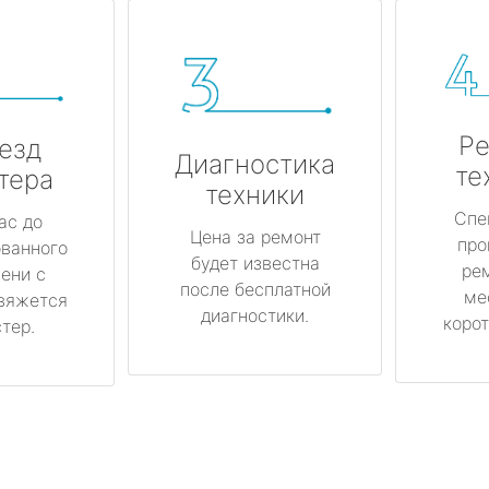
Ре
езд
Диагностика
те
тера
техники
Спе
ас до
Цена за ремонт
про
ованного
будет известна
ре
ени с
после бесплатной
ме
вяжется
диагностики.
корот
тер.