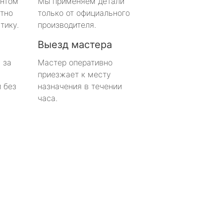
онтом
Мы применяем детали
тно
только от официального
тику.
производителя.
Выезд мастера
 за
Мастер оперативно
приезжает к месту
 без
назначения в течении
часа.