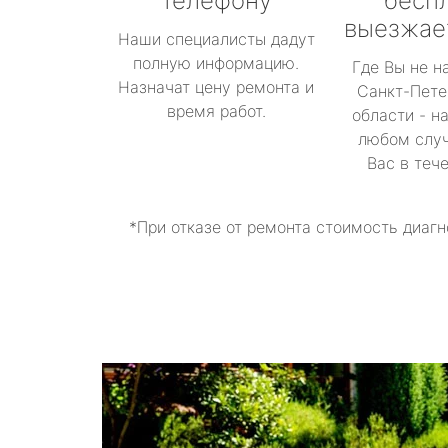
телефону
бесп
выезжае
Наши специалисты дадут
полную информацию.
Где Вы не н
Назначат цену ремонта и
Санкт-Пете
время работ.
области - н
любом случ
Вас в теч
*При отказе от ремонта стоимость диагн