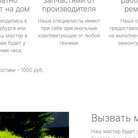
латно
запчастями от
рабо
т на дом
производителя
рем
аходились в
Наши специалисты имеют
Наша к
рбурге или
при себе оригинальные
предоставл
аш мастер в
комплектующие от любой
на выполнен
ае будет у
техники.
ремонту 
ении часа.
остики – 1000 руб.
Вызвать 
Наш мастер будет 