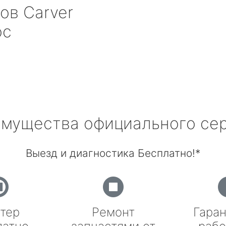
ров
Carver
ос
мущества официального се
Выезд и диагностика Бесплатно!*
тер
Ремонт
Гаран