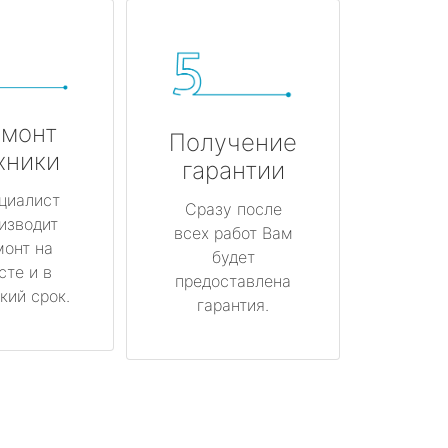
монт
Получение
хники
гарантии
циалист
Сразу после
изводит
всех работ Вам
монт на
будет
сте и в
предоставлена
кий срок.
гарантия.