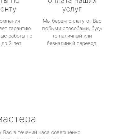
ты по
оплата наших
онту
услуг
омпания
Мы берем оплату от Вас
яет гарантию
любыми способами, будь
ые работы по
то наличный или
до 2 лет.
безналиный перевод.
мастера
у Вас в течении часа совершенно