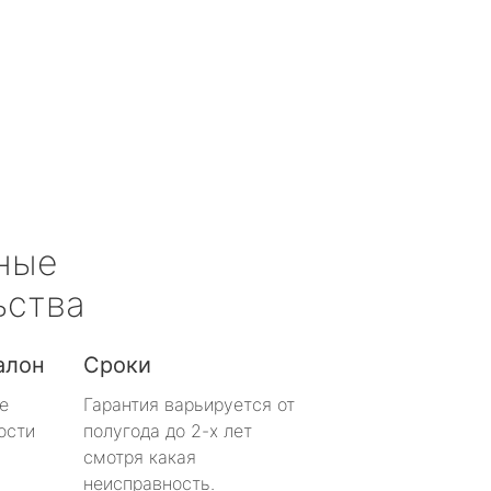
ные
ьства
алон
Сроки
е
Гарантия варьируется от
ости
полугода до 2-х лет
смотря какая
неисправность.