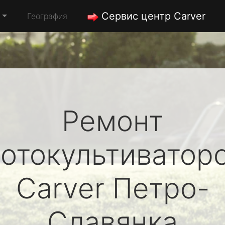
Сервис центр Carver
География
Ремонт
отокультиватор
Carver
Петро-
Славянка