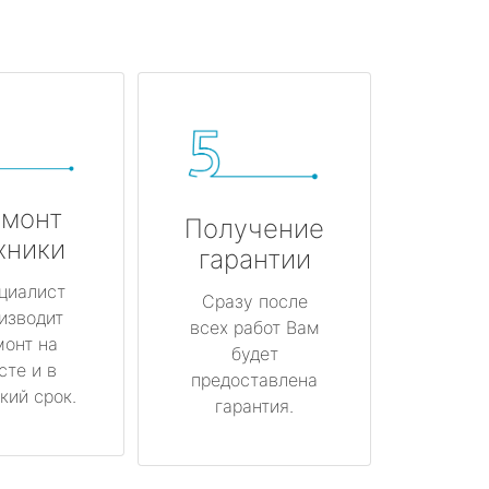
монт
Получение
хники
гарантии
циалист
Сразу после
изводит
всех работ Вам
монт на
будет
сте и в
предоставлена
кий срок.
гарантия.