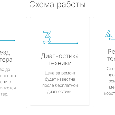
Схема работы
Ре
езд
Диагностика
те
тера
техники
Спе
ас до
Цена за ремонт
про
ованного
будет известна
ре
ени с
после бесплатной
ме
вяжется
диагностики.
корот
тер.