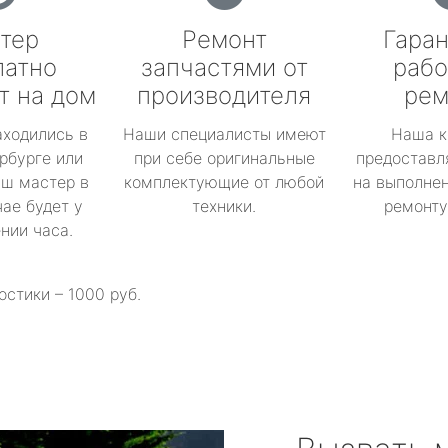
тер
Ремонт
Гаран
латно
запчастями от
рабо
т на дом
производителя
рем
аходились в
Наши специалисты имеют
Наша к
рбурге или
при себе оригинальные
предоставл
аш мастер в
комплектующие от любой
на выполнен
ае будет у
техники.
ремонту 
ении часа.
остики – 1000 руб.